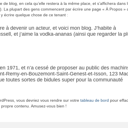
cle de blog, en cela qu’elle restera à la même place, et s’affichera dans
me). La plupart des gens commencent par écrire une page « À Propos » q
z y écrire quelque chose de ce tenant :
e à devenir un acteur, et voici mon blog. J’habite à
ssell, et j’aime la vodka-ananas (ainsi que regarder la pl
en 1971, et n’a cessé de proposer au public des machin
 Saint-Remy-en-Bouzemont-Saint-Genest-et-Isson, 123 Ma
que toutes sortes de bidules super pour la communauté
ordPress, vous devriez vous rendre sur votre
tableau de bord
pour effac
e propre contenu. Amusez-vous bien !