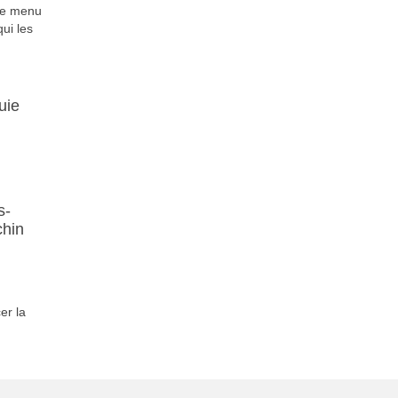
 le menu
ui les
uie
s-
chin
er la