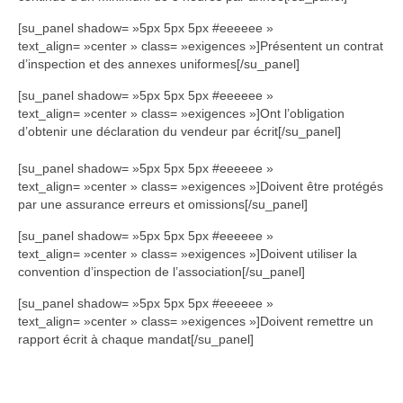
[su_panel shadow= »5px 5px 5px #eeeeee »
text_align= »center » class= »exigences »]Présentent un contrat
d’inspection et des annexes uniformes[/su_panel]
[su_panel shadow= »5px 5px 5px #eeeeee »
text_align= »center » class= »exigences »]Ont l’obligation
d’obtenir une déclaration du vendeur par écrit[/su_panel]
[su_panel shadow= »5px 5px 5px #eeeeee »
text_align= »center » class= »exigences »]Doivent être protégés
par une assurance erreurs et omissions[/su_panel]
[su_panel shadow= »5px 5px 5px #eeeeee »
text_align= »center » class= »exigences »]Doivent utiliser la
convention d’inspection de l’association[/su_panel]
[su_panel shadow= »5px 5px 5px #eeeeee »
text_align= »center » class= »exigences »]Doivent remettre un
rapport écrit à chaque mandat[/su_panel]