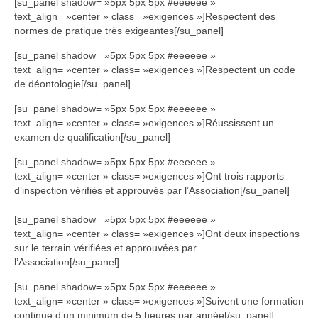
[su_panel shadow= »5px 5px 5px #eeeeee »
text_align= »center » class= »exigences »]Respectent des
normes de pratique très exigeantes[/su_panel]
[su_panel shadow= »5px 5px 5px #eeeeee »
text_align= »center » class= »exigences »]Respectent un code
de déontologie[/su_panel]
[su_panel shadow= »5px 5px 5px #eeeeee »
text_align= »center » class= »exigences »]Réussissent un
examen de qualification[/su_panel]
[su_panel shadow= »5px 5px 5px #eeeeee »
text_align= »center » class= »exigences »]Ont trois rapports
d’inspection vérifiés et approuvés par l’Association[/su_panel]
[su_panel shadow= »5px 5px 5px #eeeeee »
text_align= »center » class= »exigences »]Ont deux inspections
sur le terrain vérifiées et approuvées par
l’Association[/su_panel]
[su_panel shadow= »5px 5px 5px #eeeeee »
text_align= »center » class= »exigences »]Suivent une formation
continue d’un minimum de 5 heures par année[/su_panel]