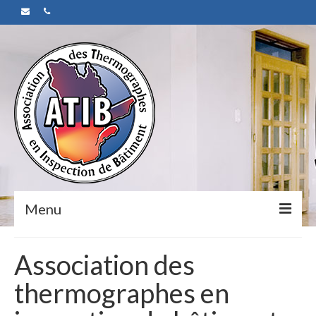
Menu
Accueil
Association des
Normes de pratique
thermographes en
Code de déontologie